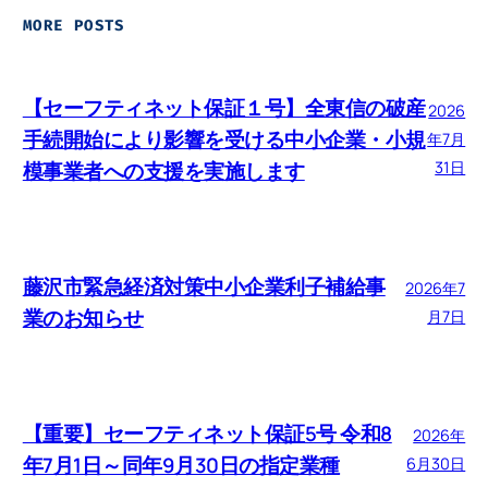
MORE POSTS
【セーフティネット保証１号】全東信の破産
2026
手続開始により影響を受ける中小企業・小規
年7月
模事業者への支援を実施します
31日
藤沢市緊急経済対策中小企業利子補給事
2026年7
業のお知らせ
月7日
【重要】セーフティネット保証5号 令和8
2026年
年7月1日～同年9月30日の指定業種
6月30日