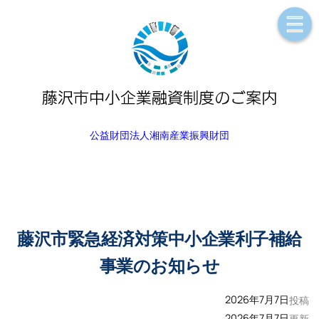
内
容
を
ス
キ
ッ
プ
公益財団法人湘南産業振興財団
藤沢市緊急経済対策中小企業利子補給
事業のお知らせ
2026年7月7日
投稿
2026年7月7日
更新